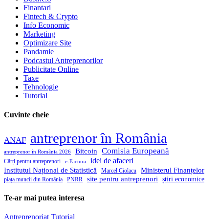
Finantari
Fintech & Crypto
Info Economic
Marketing
Optimizare Site
Pandamie
Podcastul Antreprenorilor
Publicitate Online
Taxe
Tehnologie
Tutorial
Cuvinte cheie
antreprenor în România
ANAF
Comisia Europeană
Bitcoin
antreprenor în România 2026
idei de afaceri
Cărți pentru antreprenori
e-Factura
Institutul Național de Statistică
Ministerul Finanțelor
Marcel Ciolacu
site pentru antreprenori
știri economice
piața muncii din România
PNRR
Te-ar mai putea interesa
Antreprenoriat
Tutorial