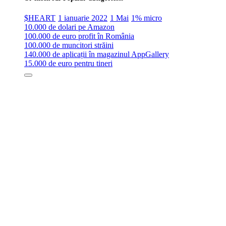
$HEART
1 ianuarie 2022
1 Mai
1% micro
10.000 de dolari pe Amazon
100.000 de euro profit în România
100.000 de muncitori străini
140.000 de aplicații în magazinul AppGallery
15.000 de euro pentru tineri