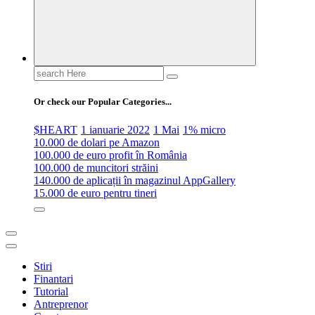
Search
for:
Or check our Popular Categories...
$HEART
1 ianuarie 2022
1 Mai
1% micro
10.000 de dolari pe Amazon
100.000 de euro profit în România
100.000 de muncitori străini
140.000 de aplicații în magazinul AppGallery
15.000 de euro pentru tineri
Stiri
Finantari
Tutorial
Antreprenor