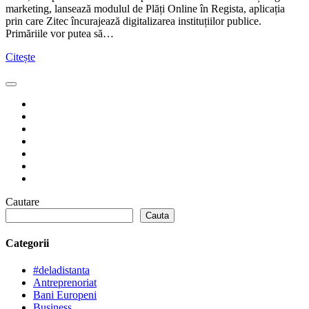
marketing, lansează modulul de Plăți Online în Regista, aplicația
prin care Zitec încurajează digitalizarea instituțiilor publice.
Primăriile vor putea să…
Citește
Cautare
Cauta
Categorii
#deladistanta
Antreprenoriat
Bani Europeni
Business