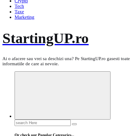
Crypto
Tech
Taxe
Marketing
StartingUP.ro
Ai o afacere sau vrei sa deschizi una? Pe StartingUP.ro gasesti toate
informatiile de care ai nevoie.
Search
for:
Or check our Popular Categories...