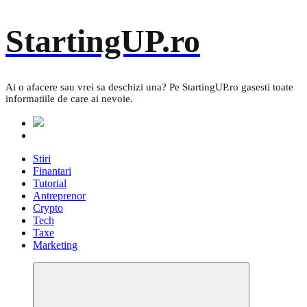
Skip
StartingUP.ro
to
content
Ai o afacere sau vrei sa deschizi una? Pe StartingUP.ro gasesti toate
informatiile de care ai nevoie.
Stiri
Finantari
Tutorial
Antreprenor
Crypto
Tech
Taxe
Marketing