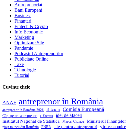
Antreprenoriat
Bani Europeni
Business
Finantari
Fintech & Crypto
Info Economic
Marketing
Optimizare Site
Pandamie
Podcastul Antreprenorilor
Publicitate Online
Taxe
Tehnologie
Tutorial
Cuvinte cheie
antreprenor în România
ANAF
Comisia Europeană
Bitcoin
antreprenor în România 2026
idei de afaceri
Cărți pentru antreprenori
e-Factura
Institutul Național de Statistică
Ministerul Finanțelor
Marcel Ciolacu
site pentru antreprenori
știri economice
piața muncii din România
PNRR