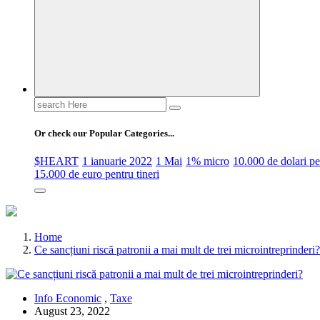
Search
for:
Or check our Popular Categories...
$HEART
1 ianuarie 2022
1 Mai
1% micro
10.000 de dolari 
15.000 de euro pentru tineri
Home
Ce sancțiuni riscă patronii a mai mult de trei microintreprinderi?
Info Economic
,
Taxe
August 23, 2022