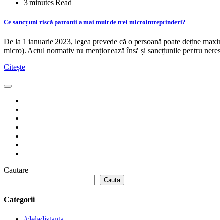
3 minutes Read
Ce sancțiuni riscă patronii a mai mult de trei microintreprinderi?
De la 1 ianuarie 2023, legea prevede că o persoană poate deține maxi
micro). Actul normativ nu menționează însă și sancțiunile pentru ner
Citește
Cautare
Cauta
Categorii
#deladistanta