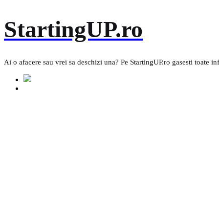
Skip
StartingUP.ro
to
content
Ai o afacere sau vrei sa deschizi una? Pe StartingUP.ro gasesti toate in