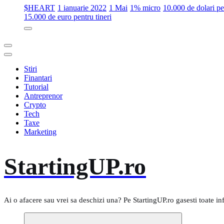
$HEART
1 ianuarie 2022
1 Mai
1% micro
10.000 de dolari 
15.000 de euro pentru tineri
Stiri
Finantari
Tutorial
Antreprenor
Crypto
Tech
Taxe
Marketing
StartingUP.ro
Ai o afacere sau vrei sa deschizi una? Pe StartingUP.ro gasesti toate in