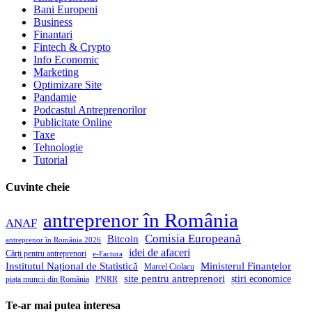
Bani Europeni
Business
Finantari
Fintech & Crypto
Info Economic
Marketing
Optimizare Site
Pandamie
Podcastul Antreprenorilor
Publicitate Online
Taxe
Tehnologie
Tutorial
Cuvinte cheie
antreprenor în România
ANAF
Comisia Europeană
Bitcoin
antreprenor în România 2026
idei de afaceri
Cărți pentru antreprenori
e-Factura
Institutul Național de Statistică
Ministerul Finanțelor
Marcel Ciolacu
site pentru antreprenori
știri economice
piața muncii din România
PNRR
Te-ar mai putea interesa