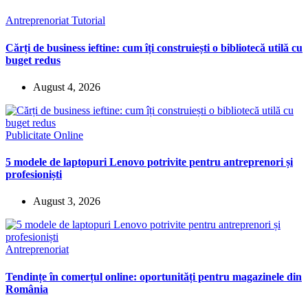
Antreprenoriat
Tutorial
Cărți de business ieftine: cum îți construiești o bibliotecă utilă cu
buget redus
August 4, 2026
Publicitate Online
5 modele de laptopuri Lenovo potrivite pentru antreprenori și
profesioniști
August 3, 2026
Antreprenoriat
Tendințe în comerțul online: oportunități pentru magazinele din
România