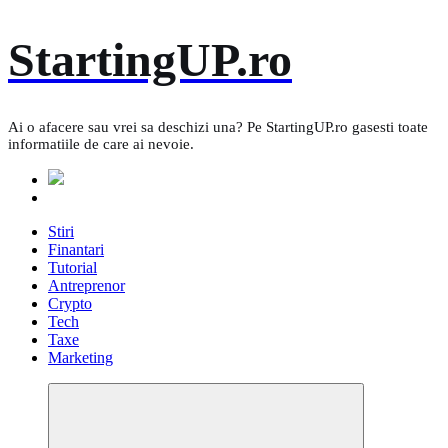
Skip
StartingUP.ro
to
content
Ai o afacere sau vrei sa deschizi una? Pe StartingUP.ro gasesti toate
informatiile de care ai nevoie.
Stiri
Finantari
Tutorial
Antreprenor
Crypto
Tech
Taxe
Marketing