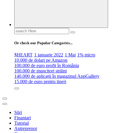
Search
for:
Or check our Popular Categories...
$HEART
1 ianuarie 2022
1 Mai
1% micro
10.000 de dolari pe Amazon
100.000 de euro profit în România
100.000 de muncitori străini
140.000 de aplicații în magazinul AppGallery
15.000 de euro pentru tineri
Stiri
Finantari
Tutorial
Antreprenor