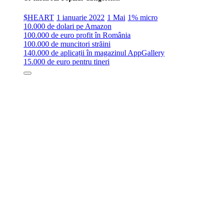
$HEART
1 ianuarie 2022
1 Mai
1% micro
10.000 de dolari pe Amazon
100.000 de euro profit în România
100.000 de muncitori străini
140.000 de aplicații în magazinul AppGallery
15.000 de euro pentru tineri