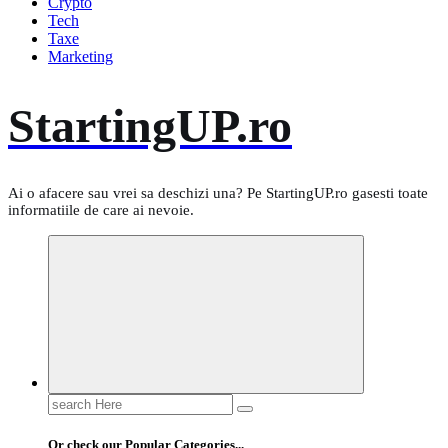
Crypto
Tech
Taxe
Marketing
StartingUP.ro
Ai o afacere sau vrei sa deschizi una? Pe StartingUP.ro gasesti toate
informatiile de care ai nevoie.
Search
for:
Or check our Popular Categories...