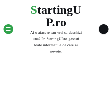
S
StartingU
k
i
P.ro
p
t
o
Ai o afacere sau vrei sa deschizi
c
una? Pe StartingUP.ro gasesti
o
toate informatiile de care ai
n
nevoie.
t
e
n
t