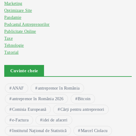
Marketing
Optimizare Site
Pandamie
Podcastul Antreprenorilor
Publicitate Online
Taxe
Tehnologie
Tutorial
Cuvinte cheie
ANAF
antreprenor în România
antreprenor în România 2026
Bitcoin
Comisia Europeană
Cărți pentru antreprenori
e-Factura
idei de afaceri
Institutul Național de Statistică
Marcel Ciolacu