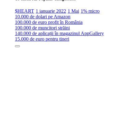
$HEART
1 ianuarie 2022
1 Mai
1% micro
10.000 de dolari pe Amazon
100.000 de euro profit în România
100.000 de muncitori străini
140.000 de aplicații în magazinul AppGallery
15.000 de euro pentru tineri