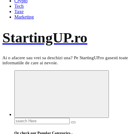
Crypto
Tech
Taxe
Marketing
StartingUP.ro
Ai o afacere sau vrei sa deschizi una? Pe StartingUP.ro gasesti toate
informatiile de care ai nevoie.
Search
for:
Or check our Popular Categories...