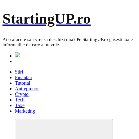
Skip
StartingUP.ro
to
content
Ai o afacere sau vrei sa deschizi una? Pe StartingUP.ro gasesti toate
informatiile de care ai nevoie.
Stiri
Finantari
Tutorial
Antreprenor
Crypto
Tech
Taxe
Marketing