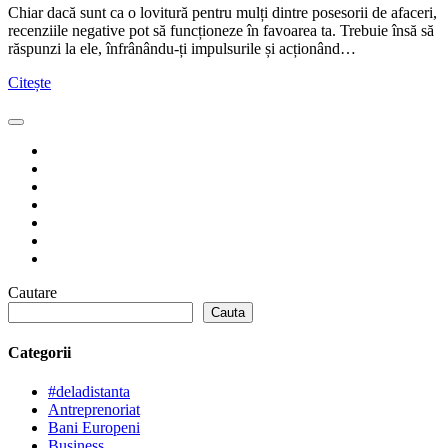
Chiar dacă sunt ca o lovitură pentru mulți dintre posesorii de afaceri,
recenziile negative pot să funcționeze în favoarea ta. Trebuie însă să
răspunzi la ele, înfrânându-ți impulsurile și acționând…
Citește
Cautare
Cauta
Categorii
#deladistanta
Antreprenoriat
Bani Europeni
Business