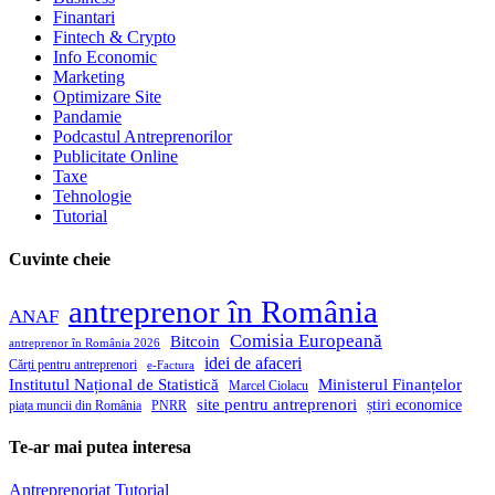
Finantari
Fintech & Crypto
Info Economic
Marketing
Optimizare Site
Pandamie
Podcastul Antreprenorilor
Publicitate Online
Taxe
Tehnologie
Tutorial
Cuvinte cheie
antreprenor în România
ANAF
Comisia Europeană
Bitcoin
antreprenor în România 2026
idei de afaceri
Cărți pentru antreprenori
e-Factura
Institutul Național de Statistică
Ministerul Finanțelor
Marcel Ciolacu
site pentru antreprenori
știri economice
piața muncii din România
PNRR
Te-ar mai putea interesa
Antreprenoriat
Tutorial