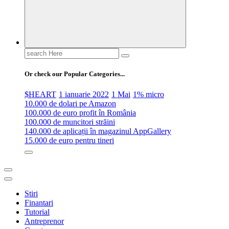
Search
for:
Or check our Popular Categories...
$HEART
1 ianuarie 2022
1 Mai
1% micro
10.000 de dolari pe Amazon
100.000 de euro profit în România
100.000 de muncitori străini
140.000 de aplicații în magazinul AppGallery
15.000 de euro pentru tineri
Stiri
Finantari
Tutorial
Antreprenor