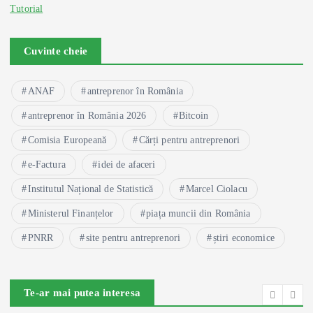
Tutorial
Cuvinte cheie
ANAF
antreprenor în România
antreprenor în România 2026
Bitcoin
Comisia Europeană
Cărți pentru antreprenori
e-Factura
idei de afaceri
Institutul Național de Statistică
Marcel Ciolacu
Ministerul Finanțelor
piața muncii din România
PNRR
site pentru antreprenori
știri economice
Te-ar mai putea interesa