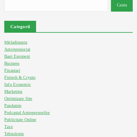
Cauta
Categorii
#deladistanta
Antreprenoriat
Bani Europeni
Business
Finantari
Fintech & Crypto
Info Economic
Marketing
Optimizare Site
Pandamie
Podcastul Antreprenorilor
Publicitate Online
Taxe
Tehnologie