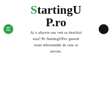
S
StartingU
k
i
P.ro
p
t
o
Ai o afacere sau vrei sa deschizi
c
una? Pe StartingUP.ro gasesti
o
toate informatiile de care ai
n
nevoie.
t
e
n
t