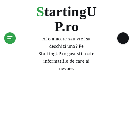
S
StartingU
k
i
P.ro
p
t
o
Ai o afacere sau vrei sa
c
deschizi una? Pe
o
StartingUP.ro gasesti toate
n
informatiile de care ai
t
nevoie.
e
n
t