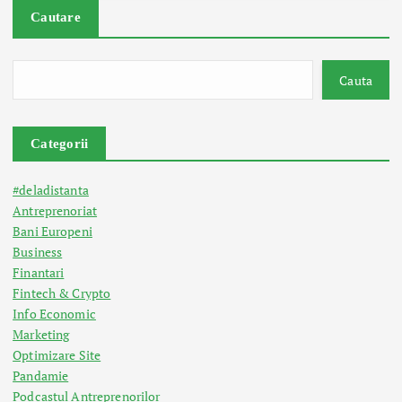
Cautare
Cauta
Categorii
#deladistanta
Antreprenoriat
Bani Europeni
Business
Finantari
Fintech & Crypto
Info Economic
Marketing
Optimizare Site
Pandamie
Podcastul Antreprenorilor