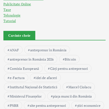
Publicitate Online
Taxe
Tehnologie
Tutorial
Cuvinte cheie
ANAF
antreprenor în România
antreprenor în România 2026
Bitcoin
Comisia Europeană
Cărți pentru antreprenori
e-Factura
idei de afaceri
Institutul Național de Statistică
Marcel Ciolacu
Ministerul Finanțelor
piața muncii din România
PNRR
site pentru antreprenori
știri economice