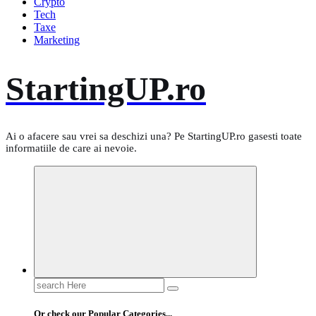
Crypto
Tech
Taxe
Marketing
StartingUP.ro
Ai o afacere sau vrei sa deschizi una? Pe StartingUP.ro gasesti toate
informatiile de care ai nevoie.
Search
for:
Or check our Popular Categories...