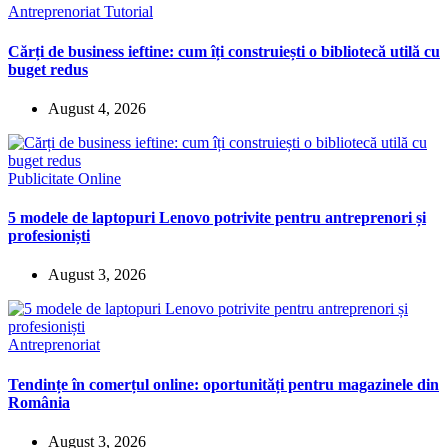
Antreprenoriat
Tutorial
Cărți de business ieftine: cum îți construiești o bibliotecă utilă cu
buget redus
August 4, 2026
Publicitate Online
5 modele de laptopuri Lenovo potrivite pentru antreprenori și
profesioniști
August 3, 2026
Antreprenoriat
Tendințe în comerțul online: oportunități pentru magazinele din
România
August 3, 2026