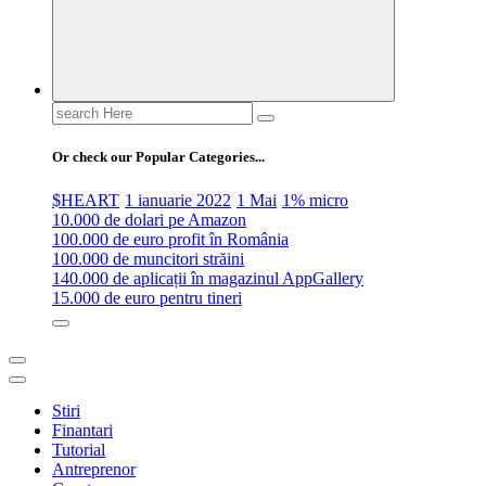
Search
for:
Or check our Popular Categories...
$HEART
1 ianuarie 2022
1 Mai
1% micro
10.000 de dolari pe Amazon
100.000 de euro profit în România
100.000 de muncitori străini
140.000 de aplicații în magazinul AppGallery
15.000 de euro pentru tineri
Stiri
Finantari
Tutorial
Antreprenor