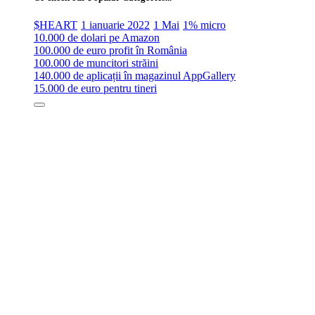
$HEART
1 ianuarie 2022
1 Mai
1% micro
10.000 de dolari pe Amazon
100.000 de euro profit în România
100.000 de muncitori străini
140.000 de aplicații în magazinul AppGallery
15.000 de euro pentru tineri