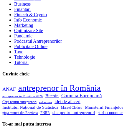
Business
Finantari
Fintech & Crypto
Info Economic
Marketing
Optimizare Site
Pandamie
Podcastul Antreprenorilor
Publicitate Online
Taxe
Tehnologie
Tutorial
Cuvinte cheie
antreprenor în România
ANAF
Comisia Europeană
Bitcoin
antreprenor în România 2026
idei de afaceri
Cărți pentru antreprenori
e-Factura
Institutul Național de Statistică
Ministerul Finanțelor
Marcel Ciolacu
site pentru antreprenori
știri economice
piața muncii din România
PNRR
Te-ar mai putea interesa