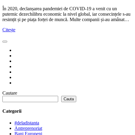
În 2020, declanșarea pandemiei de COVID-19 a venit cu un
puternic dezechilibru economic la nivel global, iar consecințele s-au
resimțit și pe piața forței de muncă. Multe companii și-au amânat…
Citește
Cautare
Cauta
Categorii
#deladistanta
Antreprenoriat
Bani Europeni