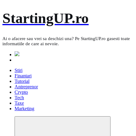
Skip
StartingUP.ro
to
content
Ai o afacere sau vrei sa deschizi una? Pe StartingUP.ro gasesti toate
informatiile de care ai nevoie.
Stiri
Finantari
Tutorial
Antreprenor
Crypto
Tech
Taxe
Marketing