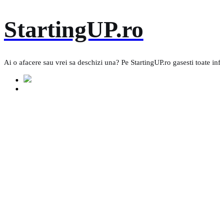
Skip
StartingUP.ro
to
content
Ai o afacere sau vrei sa deschizi una? Pe StartingUP.ro gasesti toate in