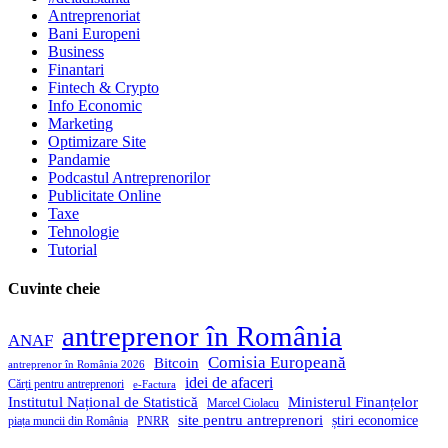
Antreprenoriat
Bani Europeni
Business
Finantari
Fintech & Crypto
Info Economic
Marketing
Optimizare Site
Pandamie
Podcastul Antreprenorilor
Publicitate Online
Taxe
Tehnologie
Tutorial
Cuvinte cheie
antreprenor în România
ANAF
Comisia Europeană
Bitcoin
antreprenor în România 2026
idei de afaceri
Cărți pentru antreprenori
e-Factura
Institutul Național de Statistică
Ministerul Finanțelor
Marcel Ciolacu
site pentru antreprenori
știri economice
piața muncii din România
PNRR