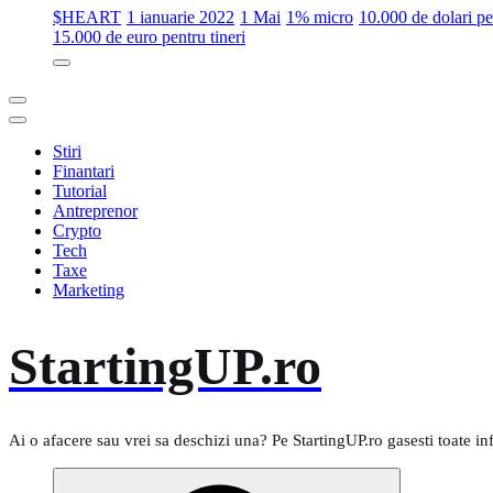
$HEART
1 ianuarie 2022
1 Mai
1% micro
10.000 de dolari 
15.000 de euro pentru tineri
Stiri
Finantari
Tutorial
Antreprenor
Crypto
Tech
Taxe
Marketing
StartingUP.ro
Ai o afacere sau vrei sa deschizi una? Pe StartingUP.ro gasesti toate in