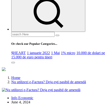
Search
for:
Or check our Popular Categories...
$HEART
1 ianuarie 2022
1 Mai
1% micro
10.000 de dolari 
15.000 de euro pentru tineri
Home
Nu utilizezi e-Factura? Deja ești pasibil de amendă
Info Economic
June 4, 2024