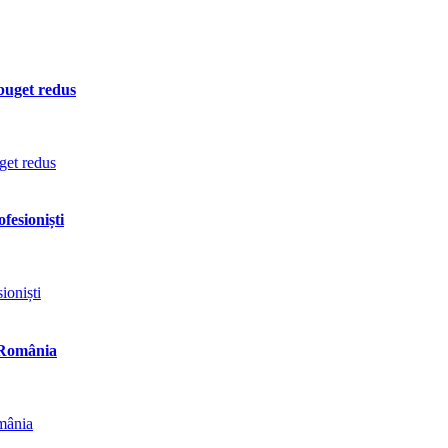
 buget redus
fesioniști
n România