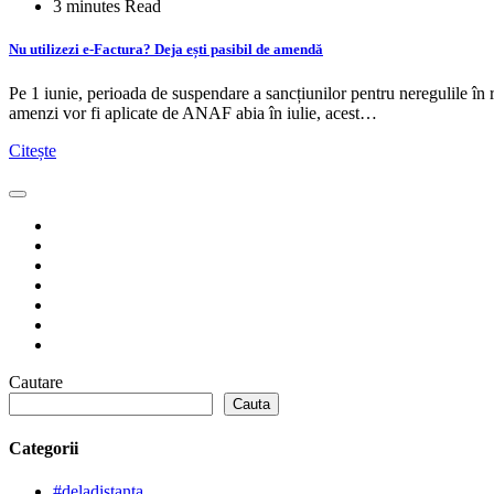
3 minutes Read
Nu utilizezi e-Factura? Deja ești pasibil de amendă
Pe 1 iunie, perioada de suspendare a sancțiunilor pentru neregulile în r
amenzi vor fi aplicate de ANAF abia în iulie, acest…
Citește
Cautare
Cauta
Categorii
#deladistanta